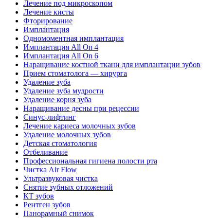
Лечение под микроскопом
Лечение кисты
Фторирование
Имплантация
Одномоментная имплантация
Имплантация All On 4
Имплантация All On 6
Наращивание костной ткани для имплантации зубов
Прием стоматолога — хирурга
Удаление зуба
Удаление зуба мудрости
Удаление корня зуба
Наращивание десны при рецессии
Синус-лифтинг
Лечение кариеса молочных зубов
Удаление молочных зубов
Детская стоматология
Отбеливание
Профессиональная гигиена полости рта
Чистка Air Flow
Ультразвуковая чистка
Снятие зубных отложений
КТ зубов
Рентген зубов
Панорамный снимок