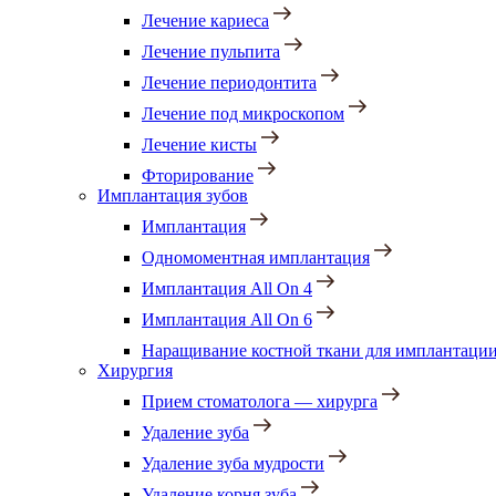
Лечение кариеса
Лечение пульпита
Лечение периодонтита
Лечение под микроскопом
Лечение кисты
Фторирование
Имплантация зубов
Имплантация
Одномоментная имплантация
Имплантация All On 4
Имплантация All On 6
Наращивание костной ткани для имплантации
Хирургия
Прием стоматолога — хирурга
Удаление зуба
Удаление зуба мудрости
Удаление корня зуба