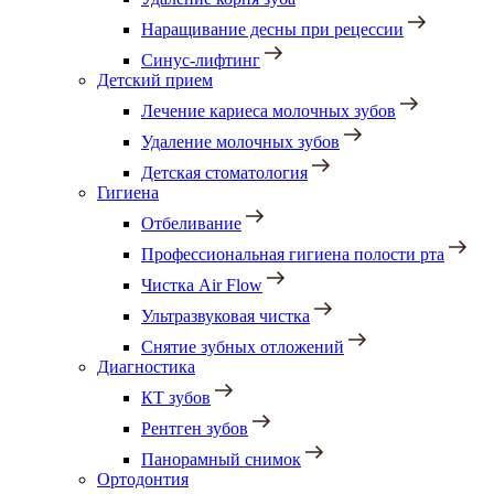
Наращивание десны при рецессии
Синус-лифтинг
Детский прием
Лечение кариеса молочных зубов
Удаление молочных зубов
Детская стоматология
Гигиена
Отбеливание
Профессиональная гигиена полости рта
Чистка Air Flow
Ультразвуковая чистка
Снятие зубных отложений
Диагностика
КТ зубов
Рентген зубов
Панорамный снимок
Ортодонтия